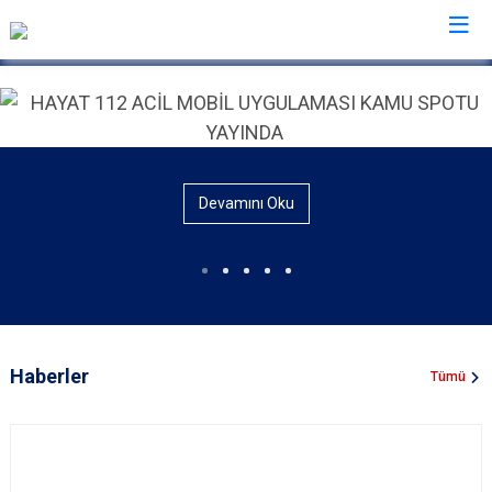
İl Emniyet Müdürlükleri
Devamını Oku
Haberler
Tümü